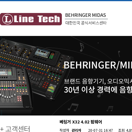
베링거 X32 4.02 펌웨어
+ 고객센터
작성자
관리자
20-07-31 16:47
조회
4,